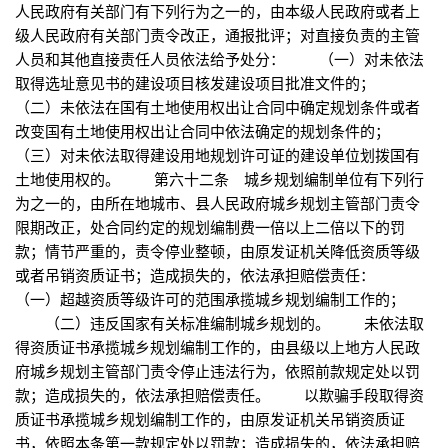
人民政府有关部门有下列行为之一的，由本级人民政府或者上
级人民政府有关部门责令改正，通报批评；对直接负责的主管
人员和其他直接责任人员依法给予处分： （一）对未依法
取得选址意见书的建设项目核发建设项目批准文件的；
（二）未依法在国有土地使用权出让合同中确定规划条件或者
改变国有土地使用权出让合同中依法确定的规划条件的；
（三）对未依法取得建设用地规划许可证的建设单位划拨国有
土地使用权的。 第六十二条 城乡规划编制单位有下列行
为之一的，由所在地城市、县人民政府城乡规划主管部门责令
限期改正，处合同约定的规划编制费一倍以上二倍以下的罚
款；情节严重的，责令停业整顿，由原发证机关降低资质等级
或者吊销资质证书；造成损失的，依法承担赔偿责任：
（一）超越资质等级许可的范围承揽城乡规划编制工作的；
（二）违反国家有关标准编制城乡规划的。 未依法取
得资质证书承揽城乡规划编制工作的，由县级以上地方人民政
府城乡规划主管部门责令停止违法行为，依照前款规定处以罚
款；造成损失的，依法承担赔偿责任。 以欺骗手段取得资
质证书承揽城乡规划编制工作的，由原发证机关吊销资质证
书，依照本条第一款规定处以罚款；造成损失的，依法承担赔