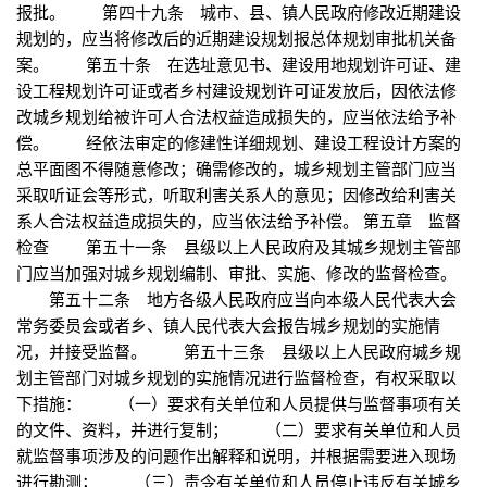
报批。 第四十九条 城市、县、镇人民政府修改近期建设
规划的，应当将修改后的近期建设规划报总体规划审批机关备
案。 第五十条 在选址意见书、建设用地规划许可证、建
设工程规划许可证或者乡村建设规划许可证发放后，因依法修
改城乡规划给被许可人合法权益造成损失的，应当依法给予补
偿。 经依法审定的修建性详细规划、建设工程设计方案的
总平面图不得随意修改；确需修改的，城乡规划主管部门应当
采取听证会等形式，听取利害关系人的意见；因修改给利害关
系人合法权益造成损失的，应当依法给予补偿。 第五章 监督
检查 第五十一条 县级以上人民政府及其城乡规划主管部
门应当加强对城乡规划编制、审批、实施、修改的监督检查。
第五十二条 地方各级人民政府应当向本级人民代表大会
常务委员会或者乡、镇人民代表大会报告城乡规划的实施情
况，并接受监督。 第五十三条 县级以上人民政府城乡规
划主管部门对城乡规划的实施情况进行监督检查，有权采取以
下措施： （一）要求有关单位和人员提供与监督事项有关
的文件、资料，并进行复制； （二）要求有关单位和人员
就监督事项涉及的问题作出解释和说明，并根据需要进入现场
进行勘测； （三）责令有关单位和人员停止违反有关城乡