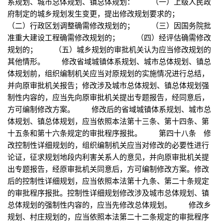
系规划、城市总体规划、镇总体规划： （一）上级人民政
府制定的城乡规划发生变更，提出修改规划要求的；
（二）行政区划调整确需修改规划的； （三）因国务院批
准重大建设工程确需修改规划的； （四）经评估确需修改
规划的； （五）城乡规划的审批机关认为应当修改规划的
其他情形。 修改省域城镇体系规划、城市总体规划、镇总
体规划前，组织编制机关应当对原规划的实施情况进行总结，
并向原审批机关报告；修改涉及城市总体规划、镇总体规划强
制性内容的，应当先向原审批机关提出专题报告，经同意后，
方可编制修改方案。 修改后的省域城镇体系规划、城市总
体规划、镇总体规划，应当依照本法第十三条、第十四条、第
十五条和第十六条规定的审批程序报批。 第四十八条 修
改控制性详细规划的，组织编制机关应当对修改的必要性进行
论证，征求规划地段内利害关系人的意见，并向原审批机关提
出专题报告，经原审批机关同意后，方可编制修改方案。修改
后的控制性详细规划，应当依照本法第十九条、第二十条规定
的审批程序报批。控制性详细规划修改涉及城市总体规划、镇
总体规划的强制性内容的，应当先修改总体规划。 修改乡
规划、村庄规划的，应当依照本法第二十二条规定的审批程序