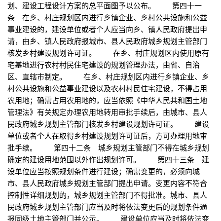
划、建设工程设计方案的总平面图予以公布。 第四十一
条 在乡、村庄规划区内进行乡镇企业、乡村公共设施和公益
事业建设的，建设单位或者个人应当向乡、镇人民政府提出申
请，由乡、镇人民政府报城市、县人民政府城乡规划主管部门
核发乡村建设规划许可证。 在乡、村庄规划区内使用原有
宅基地进行农村村民住宅建设的规划管理办法，由省、自治
区、直辖市制定。 在乡、村庄规划区内进行乡镇企业、乡
村公共设施和公益事业建设以及农村村民住宅建设，不得占用
农用地；确需占用农用地的，应当依照《中华人民共和国土地
管理法》有关规定办理农用地转用审批手续后，由城市、县人
民政府城乡规划主管部门核发乡村建设规划许可证。 建设
单位或者个人在取得乡村建设规划许可证后，方可办理用地审
批手续。 第四十二条 城乡规划主管部门不得在城乡规划
确定的建设用地范围以外作出规划许可。 第四十三条 建
设单位应当按照规划条件进行建设；确需变更的，必须向城
市、县人民政府城乡规划主管部门提出申请。变更内容不符合
控制性详细规划的，城乡规划主管部门不得批准。城市、县人
民政府城乡规划主管部门应当及时将依法变更后的规划条件通
报同级土地主管部门并公示。 建设单位应当及时将依法变