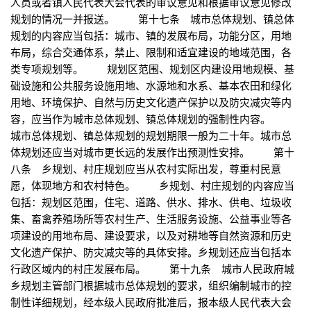
人员或者镇人民代表大会代表的审议意见和根据审议意见修改
规划的情况一并报送。 第十七条 城市总体规划、镇总体
规划的内容应当包括：城市、镇的发展布局，功能分区，用地
布局，综合交通体系，禁止、限制和适宜建设的地域范围，各
类专项规划等。 规划区范围、规划区内建设用地规模、基
础设施和公共服务设施用地、水源地和水系、基本农田和绿化
用地、环境保护、自然与历史文化遗产保护以及防灾减灾等内
容，应当作为城市总体规划、镇总体规划的强制性内容。
城市总体规划、镇总体规划的规划期限一般为二十年。城市总
体规划还应当对城市更长远的发展作出预测性安排。 第十
八条 乡规划、村庄规划应当从农村实际出发，尊重村民意
愿，体现地方和农村特色。 乡规划、村庄规划的内容应当
包括：规划区范围，住宅、道路、供水、排水、供电、垃圾收
集、畜禽养殖场所等农村生产、生活服务设施、公益事业等各
项建设的用地布局、建设要求，以及对耕地等自然资源和历史
文化遗产保护、防灾减灾等的具体安排。乡规划还应当包括本
行政区域内的村庄发展布局。 第十九条 城市人民政府城
乡规划主管部门根据城市总体规划的要求，组织编制城市的控
制性详细规划，经本级人民政府批准后，报本级人民代表大会