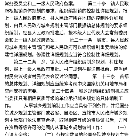
常务委员会和上一级人民政府备案。 第二十条 镇人民政
府根据镇总体规划的要求，组织编制镇的控制性详细规划，报
上一级人民政府审批。县人民政府所在地镇的控制性详细规
划，由县人民政府城乡规划主管部门根据镇总体规划的要求组
织编制，经县人民政府批准后，报本级人民代表大会常务委员
会和上一级人民政府备案。 第二十一条 城市、县人民政
府城乡规划主管部门和镇人民政府可以组织编制重要地块的修
建性详细规划。修建性详细规划应当符合控制性详细规划。
第二十二条 乡、镇人民政府组织编制乡规划、村庄规
划，报上一级人民政府审批。村庄规划在报送审批前，应当经
村民会议或者村民代表会议讨论同意。 第二十三条 首都
的总体规划、详细规划应当统筹考虑中央国家机关用地布局和
空间安排的需要。 第二十四条 城乡规划组织编制机关应
当委托具有相应资质等级的单位承担城乡规划的具体编制工
作。 从事城乡规划编制工作应当具备下列条件，并经国务
院城乡规划主管部门或者省、自治区、直辖市人民政府城乡规
划主管部门依法审查合格，取得相应等级的资质证书后，方可
在资质等级许可的范围内从事城乡规划编制工作： （一）
有法人资格； （二）有规定数量的经国务院城乡规划主管