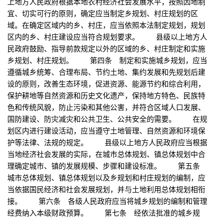
上地方人民政府根据本地农村经济社会发展水平，按照因地制
宜、切实可行的原则，确定应当制定乡规划、村庄规划的区
域。在确定区域内的乡、村庄，应当依照本法制定规划，规划
区内的乡、村庄建设应当符合规划要求。 县级以上地方人
民政府鼓励、指导前款规定以外的区域的乡、村庄制定和实施
乡规划、村庄规划。 第四条 制定和实施城乡规划，应当
遵循城乡统筹、合理布局、节约土地、集约发展和先规划后建
设的原则，改善生态环境，促进资源、能源节约和综合利用，
保护耕地等自然资源和历史文化遗产，保持地方特色、民族特
色和传统风貌，防止污染和其他公害，并符合区域人口发展、
国防建设、防灾减灾和公共卫生、公共安全的需要。 在规
划区内进行建设活动，应当遵守土地管理、自然资源和环境保
护等法律、法规的规定。 县级以上地方人民政府应当根据
当地经济社会发展的实际，在城市总体规划、镇总体规划中合
理确定城市、镇的发展规模、步骤和建设标准。 第五条
城市总体规划、镇总体规划以及乡规划和村庄规划的编制，应
当依据国民经济和社会发展规划，并与土地利用总体规划相衔
接。 第六条 各级人民政府应当将城乡规划的编制和管理
经费纳入本级财政预算。 第七条 经依法批准的城乡规