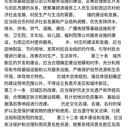
先安排基础设施以及公共服务设施的建设，妥善处理新区开发
与旧区改建的关系，统筹兼顾进城务工人员生活和周边农村经
济社会发展、村民生产与生活的需要。 镇的建设和发展，
应当结合农村经济社会发展和产业结构调整，优先安排供水、
排水、供电、供气、道路、通信、广播电视等基础设施和学
校、卫生院、文化站、幼儿园、福利院等公共服务设施的建
设，为周边农村提供服务。 乡、村庄的建设和发展，应当
因地制宜、节约用地，发挥村民自治组织的作用，引导村民合
理进行建设，改善农村生产、生活条件。 第三十条 城市
新区的开发和建设，应当合理确定建设规模和时序，充分利用
现有市政基础设施和公共服务设施，严格保护自然资源和生态
环境，体现地方特色。 在城市总体规划、镇总体规划确定
的建设用地范围以外，不得设立各类开发区和城市新区。
第三十一条 旧城区的改建，应当保护历史文化遗产和传统风
貌，合理确定拆迁和建设规模，有计划地对危房集中、基础设
施落后等地段进行改建。 历史文化名城、名镇、名村的保
护以及受保护建筑物的维护和使用，应当遵守有关法律、行政
法规和国务院的规定。 第三十二条 城乡建设和发展，应当
依法保护和合理利用风景名胜资源，统筹安排风景名胜区及周