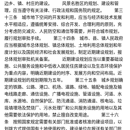
边乡、镇、村庄的建设。 风景名胜区的规划、建设和管
理，应当遵守有关法律、行政法规和国务院的规定。 第三
十三条 城市地下空间的开发和利用，应当与经济和技术发展
水平相适应，遵循统筹安排、综合开发、合理利用的原则，充
分考虑防灾减灾、人民防空和通信等需要，并符合城市规划，
履行规划审批手续。 第三十四条 城市、县、镇人民政府
应当根据城市总体规划、镇总体规划、土地利用总体规划和年
度计划以及国民经济和社会发展规划，制定近期建设规划，报
总体规划审批机关备案。 近期建设规划应当以重要基础设
施、公共服务设施和中低收入居民住房建设以及生态环境保护
为重点内容，明确近期建设的时序、发展方向和空间布局。近
期建设规划的规划期限为五年。 第三十五条 城乡规划确
定的铁路、公路、港口、机场、道路、绿地、输配电设施及输
电线路走廊、通信设施、广播电视设施、管道设施、河道、水
库、水源地、自然保护区、防汛通道、消防通道、核电站、垃
圾填埋场及焚烧厂、污水处理厂和公共服务设施的用地以及其
他需要依法保护的用地，禁止擅自改变用途。 第三十六
条 按照国家规定需要有关部门批准或者核准的建设项目，以
划拨方式提供国有土地使用权的，建设单位在报送有关部门批